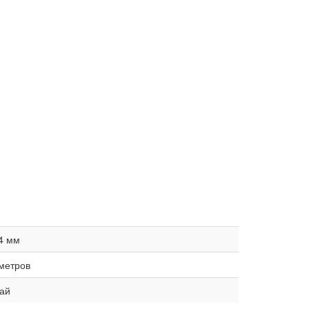
4 мм
метров
ай