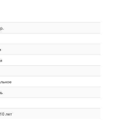
гр.
м
мм
альное
ль
10 лет