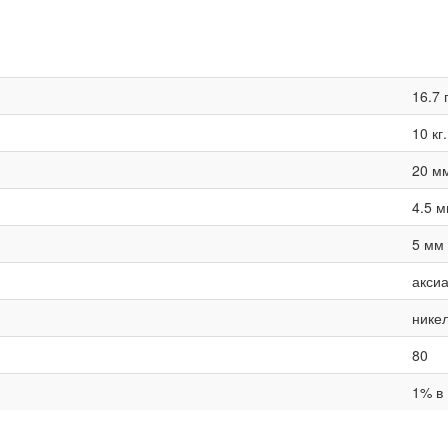
16.7 
10 кг.
20 м
4.5 
5 мм
акси
нике
80
1% в 