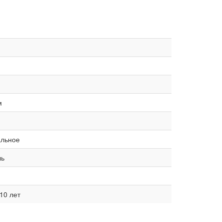
.
м
альное
ль
10 лет