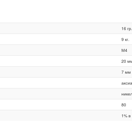
16 гр
9 кг.
М4
20 м
7 мм
акси
нике
80
1% в 