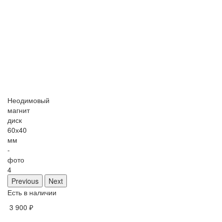
Неодимовый
магнит
диск
60х40
мм
-
фото
4
Previous
Next
Есть в наличии
3 900 ₽