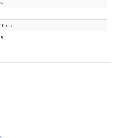
ль
10 лет
ия