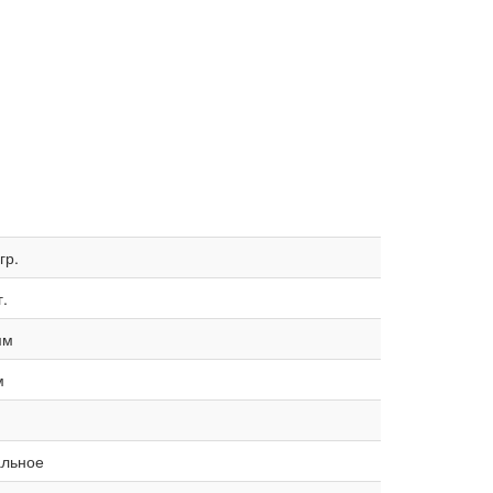
гр.
г.
мм
м
альное