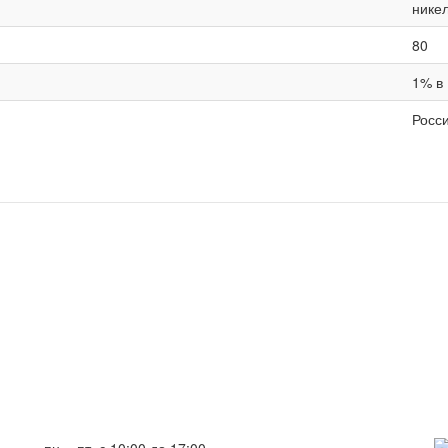
нике
80
1% в 
Росс