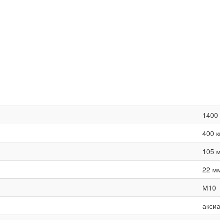
1400 
400 к
105 
22 м
М10
акси