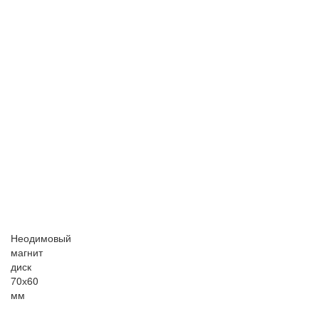
Неодимовый
магнит
диск
70х60
мм