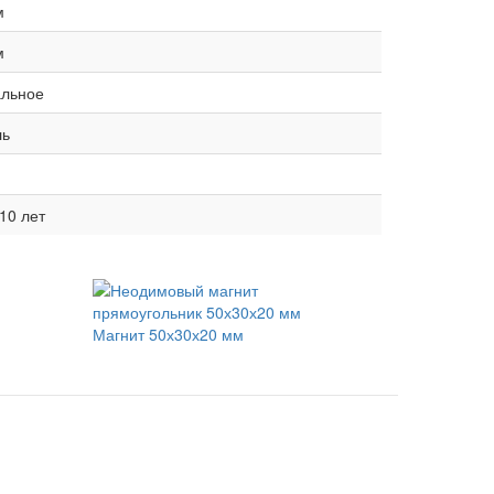
м
м
альное
ль
10 лет
Магнит 50х30х20 мм