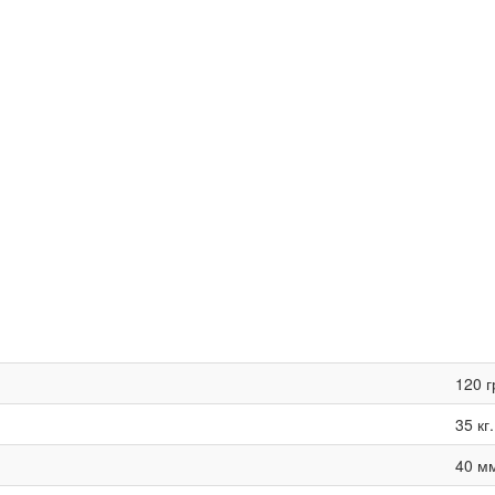
120 г
35 кг.
40 м