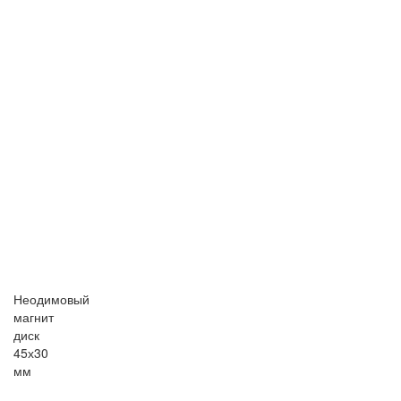
Неодимовый
магнит
диск
45х30
мм