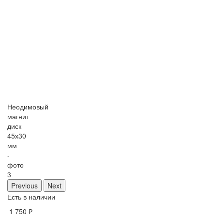
Неодимовый
магнит
диск
45х30
мм
-
фото
3
Previous
Next
Есть в наличии
1 750 ₽