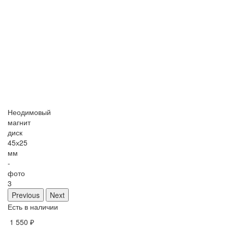
Неодимовый
магнит
диск
45х25
мм
-
фото
3
Previous
Next
Есть в наличии
1 550 ₽