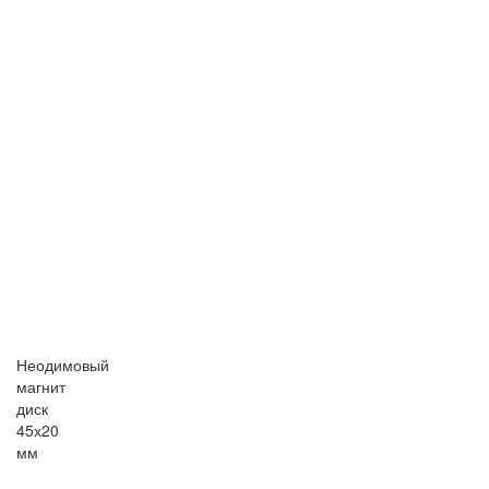
Неодимовый
магнит
диск
45х20
мм